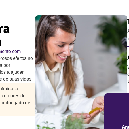
ra
a
amento com
rosos efeitos no
a por
dos a ajudar
e de suas vidas.
uímica, a
receptores de
 prolongado de
Ano