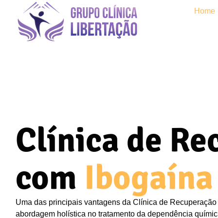
Home
Clínica de R
com
Ibogaína
Uma das principais vantagens da Clínica de Recuperação
abordagem holística no tratamento da dependência químic