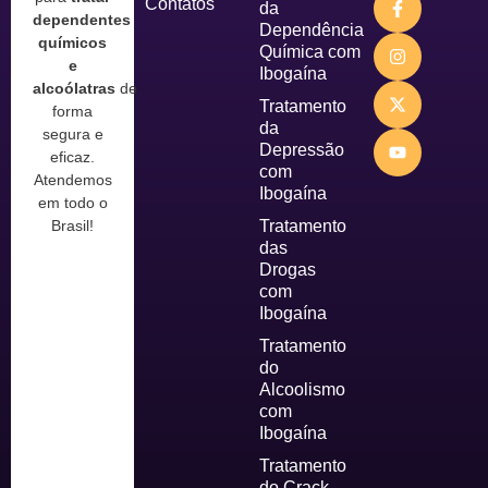
Contatos
da
dependentes
Dependência
químicos
Química com
e
Ibogaína
alcoólatras
de
Tratamento
forma
da
segura e
Depressão
eficaz.
com
Atendemos
Ibogaína
em todo o
Tratamento
Brasil!
das
Drogas
com
Ibogaína
Tratamento
do
Alcoolismo
com
Ibogaína
Tratamento
do Crack