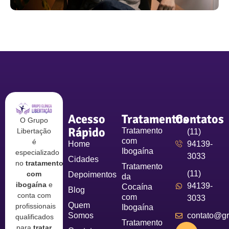
Acesso
Tratamentos
Contatos
O Grupo
Rápido
Tratamento
Libertação
(11)
com
é
Home
94139-
Ibogaína
especializado
3033
Cidades
no
tratamento
Tratamento
(11)
com
Depoimentos
da
ibogaína
e
94139-
Cocaína
Blog
conta com
com
3033
Quem
profissionais
Ibogaína
Somos
contato@gru
qualificados
Tratamento
para
tratar