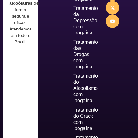
alcoólatras
de
Tratamento
forma
da
segura e
Depressão
eficaz.
com
Atendemos
Ibogaína
em todo o
Tratamento
Brasil!
das
Drogas
com
Ibogaína
Tratamento
do
Alcoolismo
com
Ibogaína
Tratamento
do Crack
com
ibogaína
Tratamento