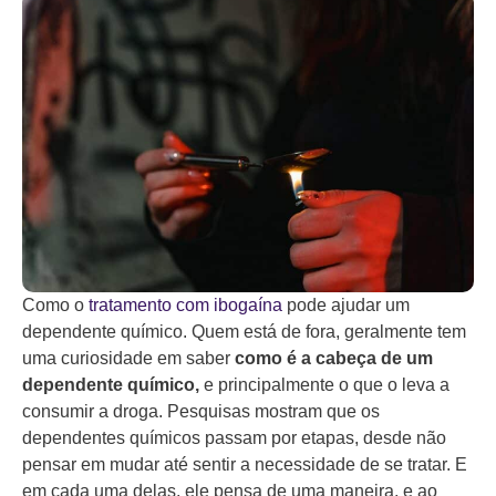
Como o
tratamento com ibogaína
pode ajudar um
dependente químico. Quem está de fora, geralmente tem
uma curiosidade em saber
como é a cabeça de um
dependente químico,
e principalmente o que o leva a
consumir a droga. Pesquisas mostram que os
dependentes químicos passam por etapas, desde não
pensar em mudar até sentir a necessidade de se tratar. E
em cada uma delas, ele pensa de uma maneira, e ao