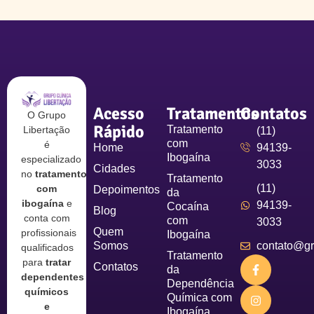
Acesso
Tratamentos
Contatos
O Grupo
Rápido
Tratamento
Libertação
(11)
com
é
Home
94139-
Ibogaína
especializado
3033
Cidades
no
tratamento
Tratamento
(11)
com
Depoimentos
da
ibogaína
e
94139-
Cocaína
Blog
conta com
com
3033
Quem
profissionais
Ibogaína
Somos
contato@gru
qualificados
Tratamento
para
tratar
Contatos
da
dependentes
Dependência
químicos
Química com
e
Ibogaína