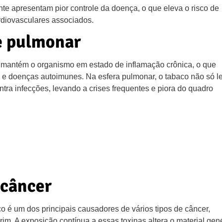
e apresentam pior controle da doença, o que eleva o risco de
rdiovasculares associados.
e pulmonar
o mantém o organismo em estado de inflamação crônica, o que
 e doenças autoimunes. Na esfera pulmonar, o tabaco não só l
ra infecções, levando a crises frequentes e piora do quadro
 câncer
 é um dos principais causadores de vários tipos de câncer,
rim. A exposição contínua a essas toxinas altera o material gen