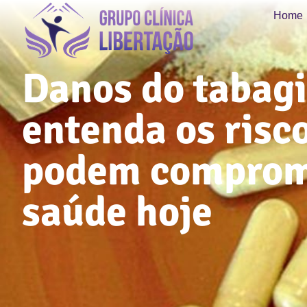
Home
Danos do tabag
entenda os risc
podem comprom
saúde hoje