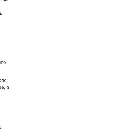
.
,
nto
ade,
de, o
o