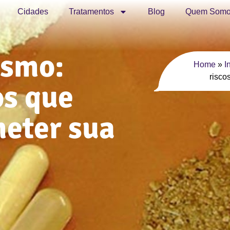
Cidades
Tratamentos
Blog
Quem Somo
ismo:
Home
»
I
risco
os que
eter sua