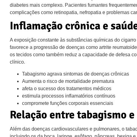
diabetes mais complexo. Pacientes fumantes frequentement
complicações como retinopatia, nefropatia e problemas ca
Inflamação crônica e saúd
A exposição constante às substâncias químicas do cigarr
favorece a progressão de doenças como artrite reumatoide
os tecidos como também reduz a capacidade de defesa cont
clínico.
Tabagismo agrava sintomas de doenças crônicas
Aumenta o risco de mortalidade prematura
afeta o sucesso dos tratamentos médicos
estimula processos inflamatórios contínuos
compromete funções corporais essenciais
Relação entre tabagismo e
Além das doenças cardiovasculares e pulmonares, o tabaco
incluindo os da boca, laringe, esôfago, pâncreas, bexiga e 