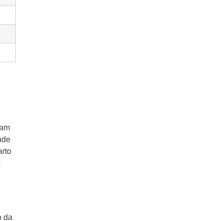
tam
nde
arto
s
o da