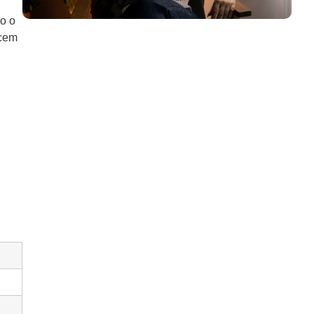
o o
ecem