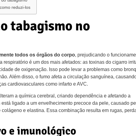
s do tabagismo
como reduzi-los
do tabagismo no
amente todos os órgãos do corpo
, prejudicando o funcioname
respiratório é um dos mais afetados: as toxinas do cigarro irri
idade de oxigenação. Isso pode levar a problemas como bronq
mão. Além disso, o fumo afeta a circulação sanguínea, causand
ças cardiovasculares como infarto e AVC.
lteram a química cerebral, criando dependência e afetando a
está ligado a um envelhecimento precoce da pele, causado pe
e colágeno e elastina. Essa combinação resulta em rugas, perd
vo e imunológico