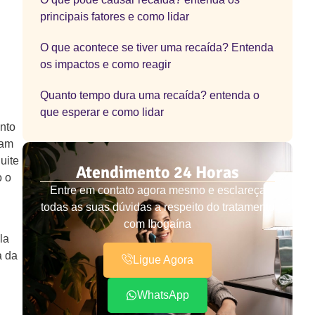
principais fatores e como lidar
O que acontece se tiver uma recaída? Entenda
os impactos e como reagir
Quanto tempo dura uma recaída? entenda o
que esperar e como lidar
nto
tam
uite
Atendimento 24 Horas
o o
Entre em contato agora mesmo e esclareça
todas as suas dúvidas a respeito do tratamento
com Ibogaína
la
a da
Ligue Agora
WhatsApp