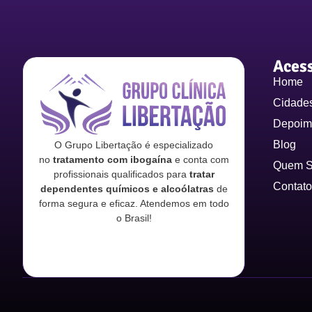
Aces
Home
Cidade
Depoim
Blog
O Grupo Libertação é especializado
no
tratamento com ibogaína
e conta com
Quem 
profissionais qualificados para
tratar
Contato
dependentes químicos e alcoólatras
de
forma segura e eficaz. Atendemos em todo
o Brasil!