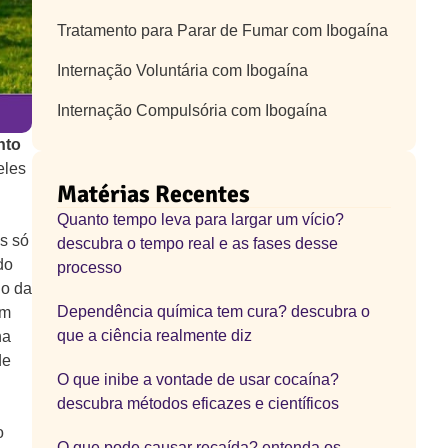
Tratamento para Parar de Fumar com Ibogaína
Internação Voluntária com Ibogaína
Internação Compulsória com Ibogaína
nto
eles
Matérias Recentes
Quanto tempo leva para largar um vício?
s só
descubra o tempo real e as fases desse
do
processo
do da
Dependência química tem cura? descubra o
ém
que a ciência realmente diz
na
de
O que inibe a vontade de usar cocaína?
descubra métodos eficazes e científicos
o
O que pode causar recaída? entenda os