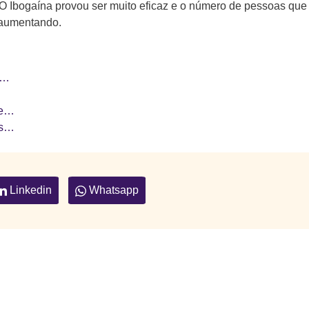
O Ibogaína provou ser muito eficaz e o número de pessoas que
aumentando.
?…
 e…
as…
Linkedin
Whatsapp