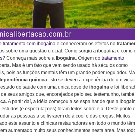
 o
tratamento com ibogaína
e conheceram os efeitos no
tratame
s sobre uma questão crucial: Como surgiu a ibogaína e como 
s
? Conheça mais sobre a
Ibogaína
. Origem do
tratamento
coberta. Mas é um fato que vem sendo usado há séculos como
is, pois as funções mentais têm um grande poder regulador. Ma
dependência química
. Isto se deveu à experiência de um vicia
eu estado de saúde com uma única dose de
ibogaína
e foi libera
o de seus amigos que, encorajados pelo seu testemunho, tamb
ica
. A partir daí, a idéia começou a se espalhar de que a ibogaí
 estudos (e especulações) foram feitos sobre ela. Deste ponto 
ajudar as pessoas a se livrarem do álcool e das drogas. Muitos
do este assunto e clínicas restauradoras em todo o mundo têm
e tem aumentado muito seus conhecimentos nesta área. Mas tod