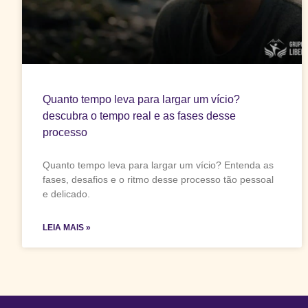
Quanto tempo leva para largar um vício?
descubra o tempo real e as fases desse
processo
Quanto tempo leva para largar um vício? Entenda as
fases, desafios e o ritmo desse processo tão pessoal
e delicado.
LEIA MAIS »