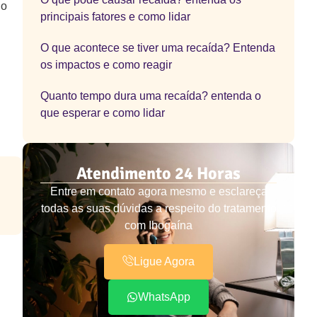
 o
principais fatores e como lidar
O que acontece se tiver uma recaída? Entenda
os impactos e como reagir
Quanto tempo dura uma recaída? entenda o
que esperar e como lidar
Atendimento 24 Horas
Entre em contato agora mesmo e esclareça
todas as suas dúvidas a respeito do tratamento
com Ibogaína
Ligue Agora
WhatsApp