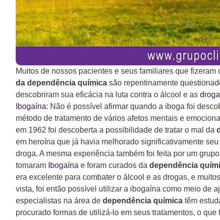
Muitos de nossos pacientes e seus familiares que fizeram
da dependência química
são repentinamente questionado
descobriram sua eficácia na luta contra o álcool e as
droga
Ibogaína
: Não é possível afirmar quando a iboga foi des
método de tratamento de vários afetos mentais e emociona
em 1962 foi descoberta a possibilidade de tratar o mal da
em heroína que já havia melhorado significativamente s
droga. A mesma experiência também foi feita por um grup
tomaram
Ibogaína
e foram curados da
dependência quím
era excelente para combater o álcool e as drogas, e muitos
vista, foi então possível utilizar a ibogaína como meio de 
especialistas na área de
dependência química
têm estuda
procurado formas de utilizá-lo em seus tratamentos, o qu