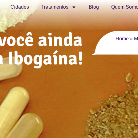
Cidades
Tratamentos
Blog
Quem Somo
você ainda
Home
»
M
a Ibogaína!