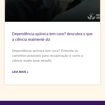
Dependência química tem cura? descubra o que
a ciência realmente diz
Dependência química tem cura? Entenda os
caminhos possíveis para recuperação e como a
ciência avalia esse desafio.
LEIA MAIS »