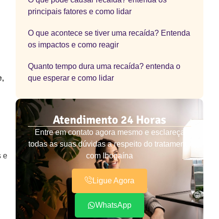
principais fatores e como lidar
O que acontece se tiver uma recaída? Entenda
os impactos e como reagir
Quanto tempo dura uma recaída? entenda o
que esperar e como lidar
,
Atendimento 24 Horas
Entre em contato agora mesmo e esclareça
todas as suas dúvidas a respeito do tratamento
s e
com Ibogaína
Ligue Agora
WhatsApp