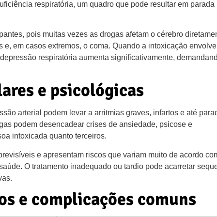
ficiência respiratória, um quadro que pode resultar em parada
pantes, pois muitas vezes as drogas afetam o cérebro diretame
s e, em casos extremos, o coma. Quando a intoxicação envolve
e depressão respiratória aumenta significativamente, demandan
ares e psicológicas
o arterial podem levar a arritmias graves, infartos e até para
rogas podem desencadear crises de ansiedade, psicose e
oa intoxicada quanto terceiros.
revisíveis e apresentam riscos que variam muito de acordo co
 saúde. O tratamento inadequado ou tardio pode acarretar sequ
vas.
cos e complicações comuns