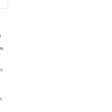
l
te.
em
s,