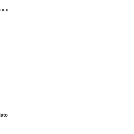
orar
iato