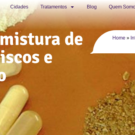
Cidades
Tratamentos
Blog
Quem Somo
 mistura de
Home
»
I
riscos e
o