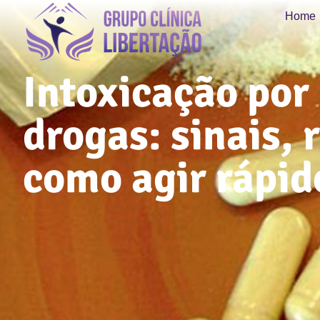
Home
Intoxicação por
drogas: sinais, 
como agir rápid