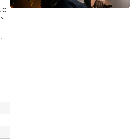
. O
s,
,