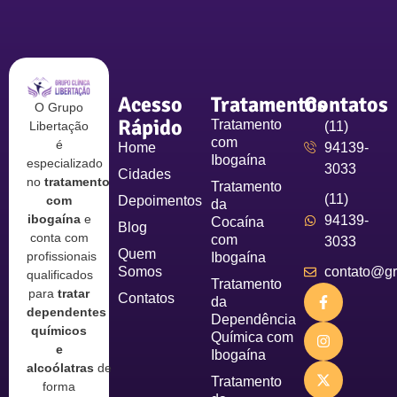
Acesso
Tratamentos
Contatos
O Grupo
Rápido
Tratamento
Libertação
(11)
com
é
Home
94139-
Ibogaína
especializado
3033
Cidades
no
tratamento
Tratamento
(11)
com
Depoimentos
da
ibogaína
e
94139-
Cocaína
Blog
conta com
com
3033
Quem
profissionais
Ibogaína
Somos
contato@gru
qualificados
Tratamento
para
tratar
Contatos
da
dependentes
Dependência
químicos
Química com
e
Ibogaína
alcoólatras
de
Tratamento
forma