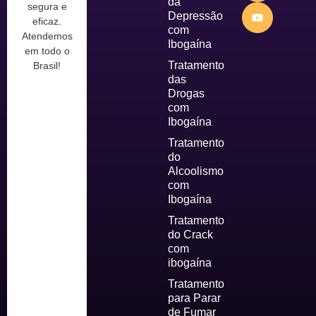
da
segura e
Depressão
eficaz.
com
Atendemos
Ibogaína
em todo o
Tratamento
Brasil!
das
Drogas
com
Ibogaína
Tratamento
do
Alcoolismo
com
Ibogaína
Tratamento
do Crack
com
ibogaína
Tratamento
para Parar
de Fumar