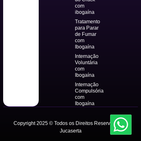
com
ibogaína
Tratamento
para Parar
de Fumar
com
Ibogaína
Internação
Voluntária
com
Ibogaína
Internação
Compulsória
com
Ibogaína
Copyright 2025 © Todos os Direitos Reservados by
Jucaserta