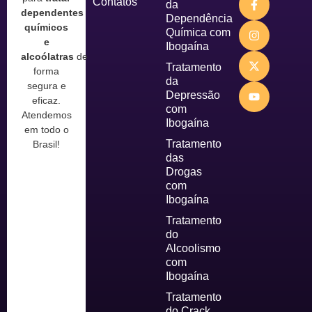
Contatos
da
dependentes
Dependência
químicos
Química com
e
Ibogaína
alcoólatras
de
Tratamento
forma
da
segura e
Depressão
eficaz.
com
Atendemos
Ibogaína
em todo o
Tratamento
Brasil!
das
Drogas
com
Ibogaína
Tratamento
do
Alcoolismo
com
Ibogaína
Tratamento
do Crack