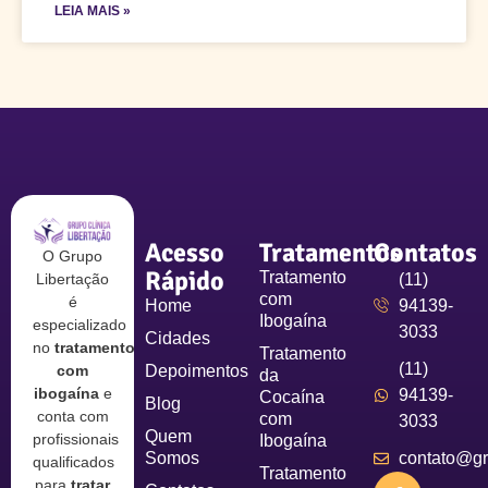
LEIA MAIS »
Acesso
Tratamentos
Contatos
O Grupo
Rápido
Tratamento
Libertação
(11)
com
é
Home
94139-
Ibogaína
especializado
3033
Cidades
no
tratamento
Tratamento
(11)
com
Depoimentos
da
ibogaína
e
94139-
Cocaína
Blog
conta com
com
3033
Quem
profissionais
Ibogaína
Somos
contato@gru
qualificados
Tratamento
para
tratar