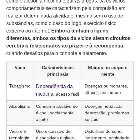
como o álcool, a nicotina e outras drogas. Já os vícios
comportamentais se caracterizam pela compulsão em
realizar determinada atividade, mesmo sem o uso de
substâncias, como o caso do jogo, exercício físico
extremo ou internet.
Embora tenham origens
diferentes, ambos os tipos de vícios afetam circuitos
cerebrais relacionados ao prazer e à recompensa
,
criando desafios para o controle e tratamento.
Vício
Características
Efeitos no corpo e
principais
mente
Tabagismo
Doenças pulmonares,
Dependência da
câncer, ansiedade
nicotina
, acesso fácil
Alcoolismo
Consumo abusivo de
Doenças hepáticas,
álcool, socialmente
depressão, problemas
aceito
sociais
Vício em
Uso excessivo de
Distúrbios do sono,
tecnologia
dispositivos digitais
isolamento, ansiedade