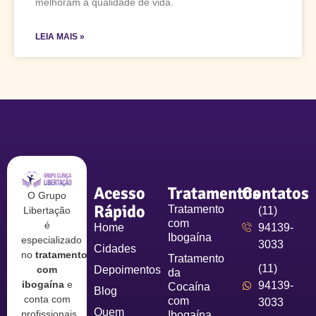
melhoram a qualidade de vida.
LEIA MAIS »
Acesso
Tratamentos
Contatos
O Grupo
Rápido
Tratamento
Libertação
(11)
com
é
Home
94139-
Ibogaína
especializado
3033
Cidades
no
tratamento
Tratamento
(11)
com
Depoimentos
da
ibogaína
e
94139-
Cocaína
Blog
conta com
com
3033
Quem
profissionais
Ibogaína