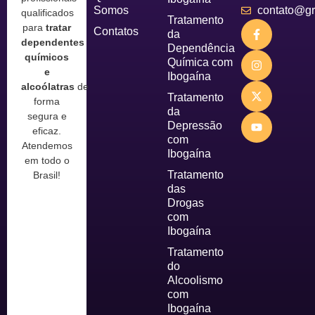
Somos
contato@gru
qualificados
Tratamento
para
tratar
Contatos
da
dependentes
Dependência
químicos
Química com
e
Ibogaína
alcoólatras
de
Tratamento
forma
da
segura e
Depressão
eficaz.
com
Atendemos
Ibogaína
em todo o
Tratamento
Brasil!
das
Drogas
com
Ibogaína
Tratamento
do
Alcoolismo
com
Ibogaína