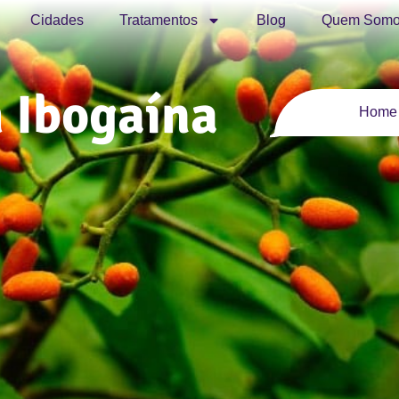
Cidades
Tratamentos
Blog
Quem Somo
 Ibogaína
Home