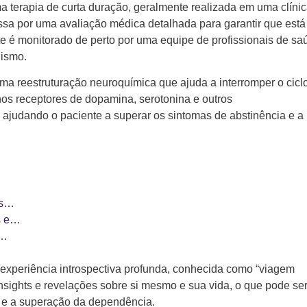
 terapia de curta duração, geralmente realizada em uma clíni
passa por uma avaliação médica detalhada para garantir que está
te é monitorado de perto por uma equipe de profissionais de sa
nismo.
ma reestruturação neuroquímica que ajuda a interromper o cicl
nos receptores de dopamina, serotonina e outros
ajudando o paciente a superar os sintomas de abstinência e a
as…
s e…
o…
experiência introspectiva profunda, conhecida como “viagem
 insights e revelações sobre si mesmo e sua vida, o que pode se
e a superação da dependência.