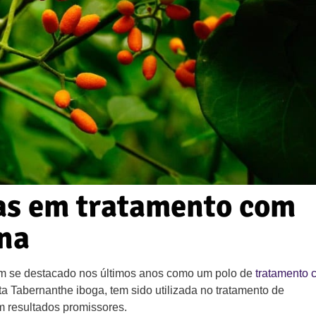
das em tratamento com
na
em se destacado nos últimos anos como um polo de
tratamento 
nta Tabernanthe iboga, tem sido utilizada no tratamento de
m resultados promissores.