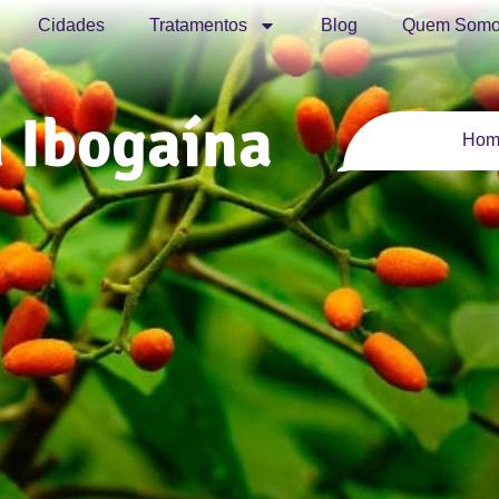
Cidades
Tratamentos
Blog
Quem Somo
 Ibogaína
Hom