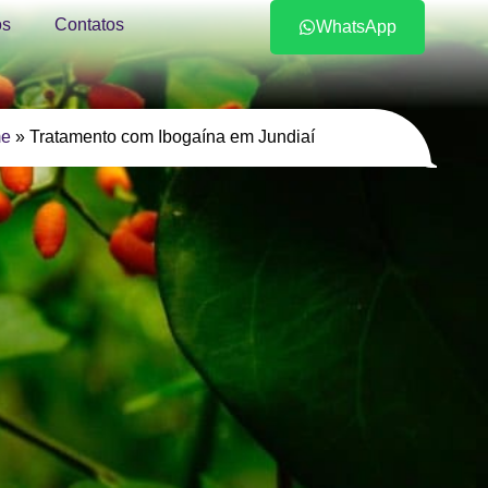
s
Contatos
WhatsApp
e
»
Tratamento com Ibogaína em Jundiaí