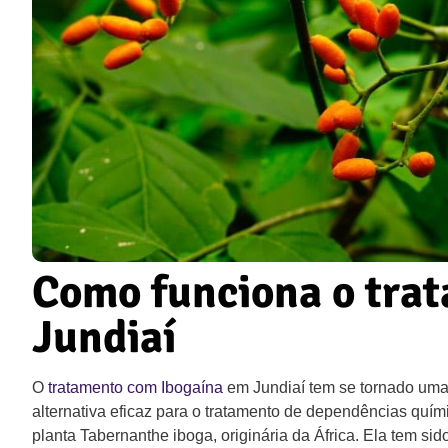
Como funciona o tra
Jundiaí
O
tratamento com Ibogaína
em Jundiaí tem se tornado um
alternativa eficaz para o tratamento de dependências quím
planta Tabernanthe iboga, originária da África. Ela tem sido