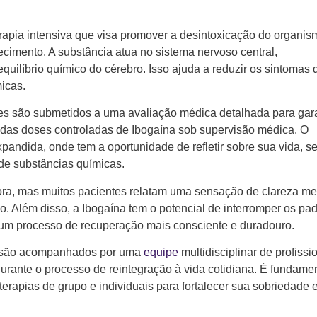
apia intensiva que visa promover a desintoxicação do organis
cimento. A substância atua no sistema nervoso central,
uilíbrio químico do cérebro. Isso ajuda a reduzir os sintomas 
icas.
es são submetidos a uma avaliação médica detalhada para gara
das doses controladas de Ibogaína sob supervisão médica. O
andida, onde tem a oportunidade de refletir sobre sua vida, s
de substâncias químicas.
ora, mas muitos pacientes relatam uma sensação de clareza me
 Além disso, a Ibogaína tem o potencial de interromper os pa
 um processo de recuperação mais consciente e duradouro.
es são acompanhados por uma
equipe
multidisciplinar de profissi
urante o processo de reintegração à vida cotidiana. É fundame
terapias de grupo e individuais para fortalecer sua sobriedade 