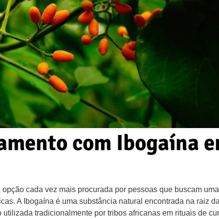
tamento com Ibogaína 
a opção cada vez mais procurada por pessoas que buscam uma
icas. A Ibogaína é uma substância natural encontrada na raiz d
 utilizada tradicionalmente por tribos africanas em rituais de cu