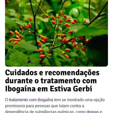
Cuidados e recomendações
durante o tratamento com
Ibogaína em Estiva Gerbi
O
tratamento com ibogaína
tem se mostrado uma opção
promissora para pessoas que lutam contra a
dependência de substâncias químicas, como
drogas
e