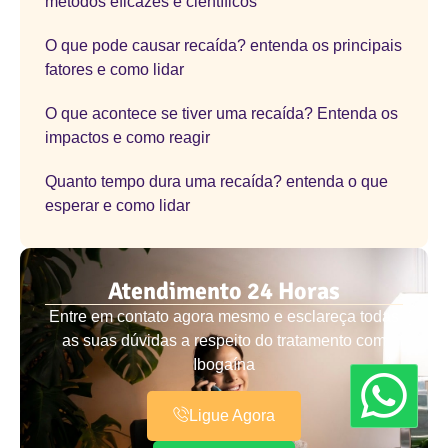
métodos eficazes e científicos
O que pode causar recaída? entenda os principais
fatores e como lidar
O que acontece se tiver uma recaída? Entenda os
impactos e como reagir
Quanto tempo dura uma recaída? entenda o que
esperar e como lidar
Atendimento 24 Horas
Entre em contato agora mesmo e esclareça todas
as suas dúvidas a respeito do tratamento com
Ibogaína
Ligue Agora