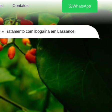
s
Contatos
WhatsApp
e
»
Tratamento com Ibogaína em Lassance