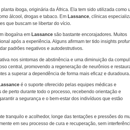
planta iboga, originária da África. Ela tem sido utilizada como
como álcool, drogas e tabaco. Em
Lassance
, clínicas especiali
s que buscam se libertar do vício.
com ibogaína em
Lassance
são bastante encorajadores. Muitos
al após a experiência. Alguns afirmam ter tido insights profu
ar padrões negativos e autodestrutivos.
cativa nos sintomas de abstinência e uma diminuição da compu
voso central, promovendo a regeneração de neurônios e restau
entes a superar a dependência de forma mais eficaz e duradoura.
Lassance
é o suporte oferecido pelas equipes médicas e
 de perto durante todo o processo, recebendo orientação e
arantir a segurança e o bem-estar dos indivíduos que estão
e tranquilo e acolhedor, longe das tentações e pressões do m
almente em seu processo de cura e recuperação, sem interferênc