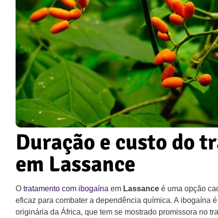
Duração e custo do t
em Lassance
O
tratamento com ibogaína
em
Lassance
é uma opção cad
eficaz para combater a dependência química. A ibogaína é 
originária da África, que tem se mostrado promissora no t