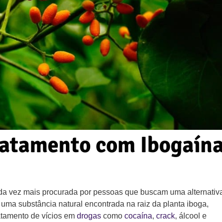
ratamento com Ibogaín
a vez mais procurada por pessoas que buscam uma alternativ
uma substância natural encontrada na raiz da planta iboga,
ratamento de vícios em
drogas
como
cocaína
,
crack
, álcool e