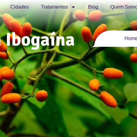
Cidades
Tratamentos
Blog
Quem Somo
 Ibogaína
Hom